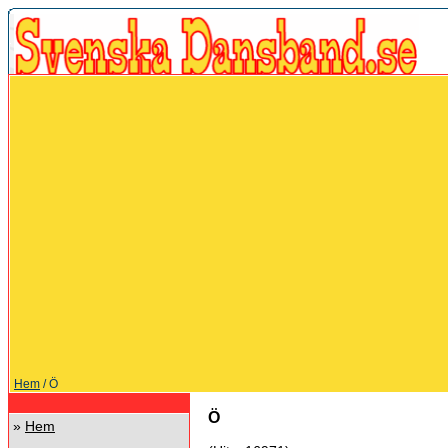
Hem
/ Ö
Ö
»
Hem