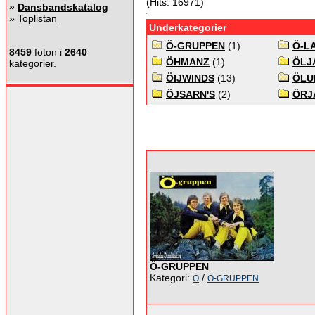
(Hits: 16971)
»
Dansbandskatalog
»
Toplistan
Underkategorier
Ö-GRUPPEN
(1)
Ö-L
8459
foton i
2640
ÖHMANZ
(1)
ÖLJ
kategorier.
ÖIJWINDS
(13)
ÖLU
ÖJSARN'S
(2)
ÖRJ
Ö-GRUPPEN
Kategori:
/
Ö
Ö-GRUPPEN