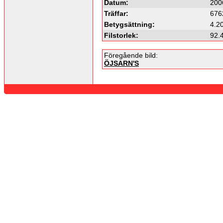
Datum:
200
Träffar:
676
Betygsättning:
4.20
Filstorlek:
92.
Föregående bild:
ÖJSARN'S