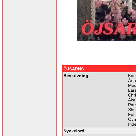
ÖJSARNS
Beskrivning:
Kom
Årta
Med
Lar
Chri
Åke 
Patr
Shu
Foto
Övri
Ind
Nyckelord: