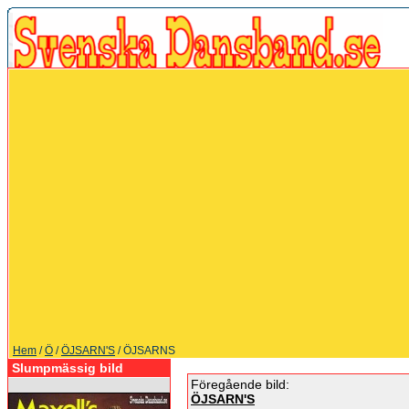
Hem
/
Ö
/
ÖJSARN'S
/ ÖJSARNS
Slumpmässig bild
Föregående bild:
ÖJSARN'S