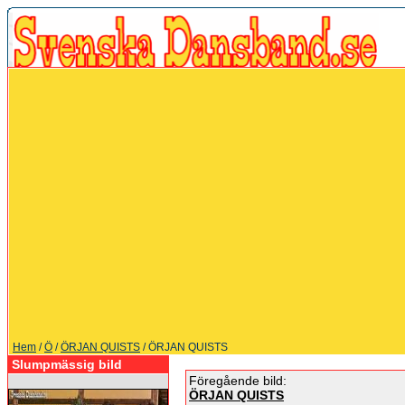
Hem
/
Ö
/
ÖRJAN QUISTS
/ ÖRJAN QUISTS
Slumpmässig bild
Föregående bild:
ÖRJAN QUISTS