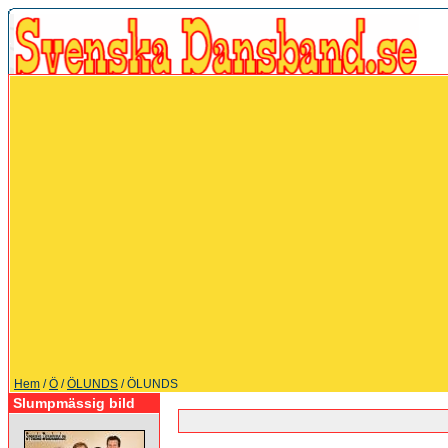
Hem
/
Ö
/
ÖLUNDS
/ ÖLUNDS
Slumpmässig bild