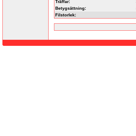
Träffar:
Betygsättning:
Filstorlek: