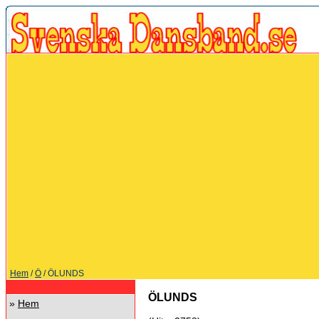
Hem
/
Ö
/ ÖLUNDS
ÖLUNDS
»
Hem