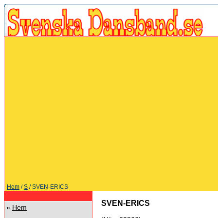
Hem
/
S
/ SVEN-ERICS
SVEN-ERICS
»
Hem