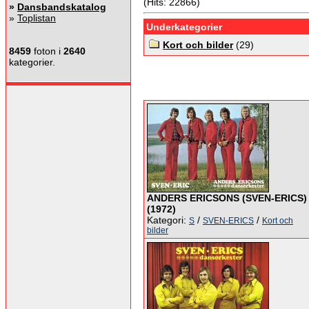
(Hits: 22866)
»
Dansbandskatalog
»
Toplistan
Underkategorier
Kort och bilder
(29)
8459
foton i
2640
kategorier.
ANDERS ERICSONS (SVEN-ERICS)
(1972)
Kategori:
/
/
S
SVEN-ERICS
Kort och
bilder