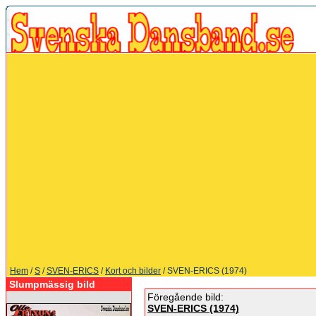
Hem
/
S
/
SVEN-ERICS
/
Kort och bilder
/ SVEN-ERICS (1974)
Slumpmässig bild
Föregående bild:
SVEN-ERICS (1974)