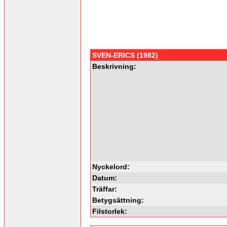
SVEN-ERICS (1982)
Beskrivning:
Nyckelord:
Datum:
Träffar:
Betygsättning:
Filstorlek: