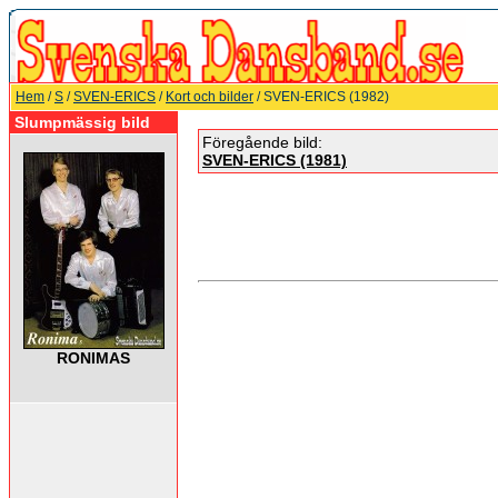
Hem
/
S
/
SVEN-ERICS
/
Kort och bilder
/ SVEN-ERICS (1982)
Slumpmässig bild
Föregående bild:
SVEN-ERICS (1981)
RONIMAS