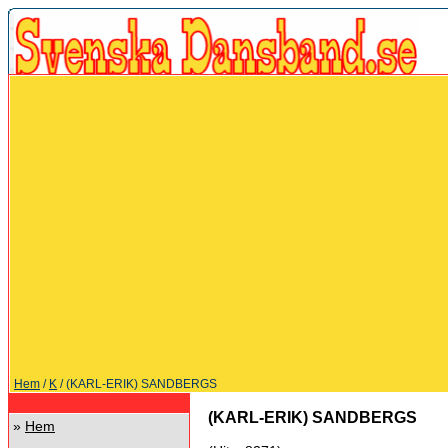
Hem
/
K
/ (KARL-ERIK) SANDBERGS
(KARL-ERIK) SANDBERGS
»
Hem