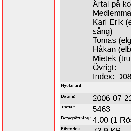
Årtal på ko
Medlemma
Karl-Erik 
sång)
Tomas (elg
Håkan (elb
Mietek (tr
Övrigt:
Index: D0
Nyckelord:
Datum:
2006-07-2
Träffar:
5463
Betygsättning:
4.00 (1 Rö
Filstorlek:
73.9 KB