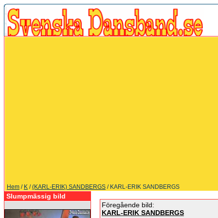
Hem
/
K
/
(KARL-ERIK) SANDBERGS
/ KARL-ERIK SANDBERGS
Slumpmässig bild
Föregående bild:
KARL-ERIK SANDBERGS