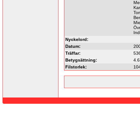
Me
Kar
To
Ber
Mie
Övr
In
Nyckelord:
Datum:
20
Träffar:
53
Betygsättning:
4.6
Filstorlek:
10