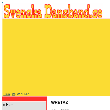
Hem
/
W
/ WRETAZ
WRETAZ
»
Hem