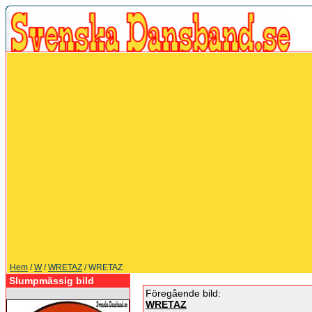
Hem
/
W
/
WRETAZ
/ WRETAZ
Slumpmässig bild
Föregående bild:
WRETAZ