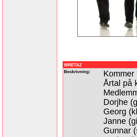
WRETAZ
Beskrivning:
Kommer f
Årtal på 
Medlemm
Dorjhe (g
Georg (kl
Janne (gi
Gunnar (s