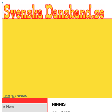
Hem
/
N
/ NINNIS
NINNIS
»
Hem