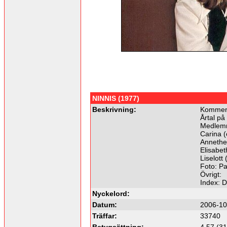
NINNIS (1977)
Beskrivning:
Kommer 
Årtal på
Medlemm
Carina (
Annethe 
Elisabet
Liselott 
Foto: P
Övrigt:
Index: 
Nyckelord:
Datum:
2006-10
Träffar:
33740
Betygsättning:
4.57 (31