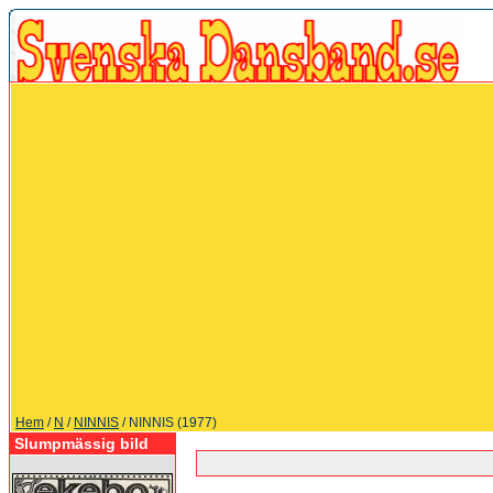
Hem
/
N
/
NINNIS
/ NINNIS (1977)
Slumpmässig bild