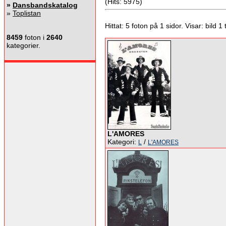
(Hits: 5975)
»
Dansbandskatalog
»
Toplistan
Hittat: 5 foton på 1 sidor. Visar: bild 1 ti
8459
foton i
2640
kategorier.
L'AMORES
Kategori:
/
L
L'AMORES