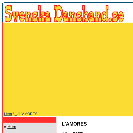
Hem
/
L
/ L'AMORES
L'AMORES
»
Hem