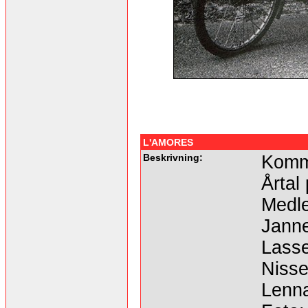
L'AMORES
Beskrivning:
Komme
Årtal
Medl
Janne
Lasse
Nisse
Lenna