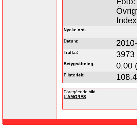
Foto:
Övrig
Index
Nyckelord:
Datum:
2010-
Träffar:
3973
Betygsättning:
0.00 
Filstorlek:
108.
Föregående bild:
L'AMORES