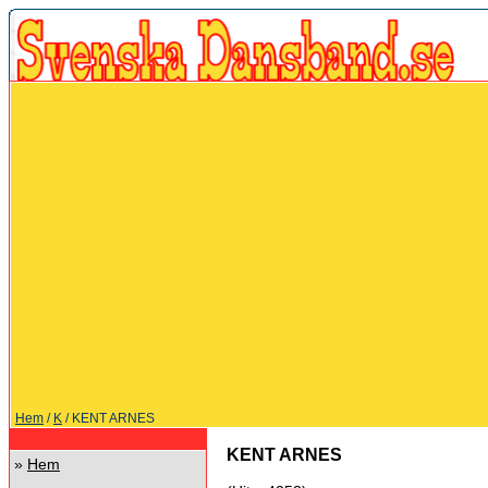
Hem
/
K
/ KENT ARNES
KENT ARNES
»
Hem