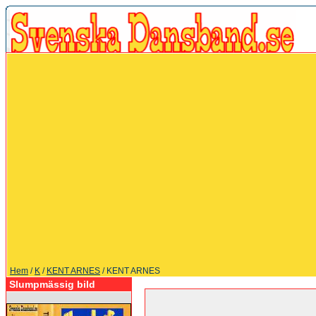
Hem
/
K
/
KENT ARNES
/ KENT ARNES
Slumpmässig bild