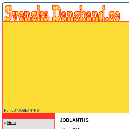
Hem
/
J
/ JOBLANTHS
JOBLANTHS
»
Hem