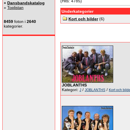
(Hits: 4785)
»
Dansbandskatalog
»
Toplistan
Underkategorier
Kort och bilder
(6)
8459
foton i
2640
kategorier.
JOBLANTHS
Kategori:
/
/
J
JOBLANTHS
Kort och bild