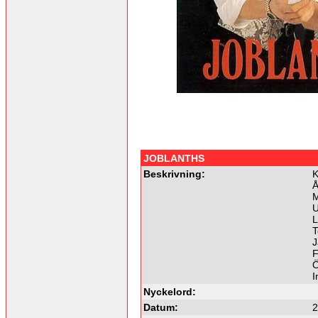
JOBLANTHS
Beskrivning:
K
Å
M
U
L
T
J
F
Ö
I
Nyckelord:
Datum:
2