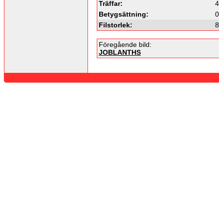
Träffar:
4
Betygsättning:
0
Filstorlek:
8
Föregående bild:
JOBLANTHS