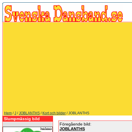
Hem
/
J
/
JOBLANTHS
/
Kort och bilder
/ JOBLANTHS
Slumpmässig bild
Föregående bild:
JOBLANTHS