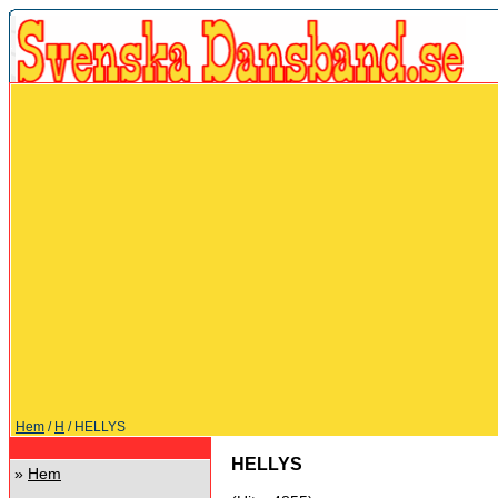
Hem
/
H
/ HELLYS
HELLYS
»
Hem