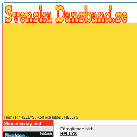
Hem
/
H
/
HELLYS
/
Kort och bilder
/ HELLYS
Slumpmässig bild
Föregående bild:
HELLYS