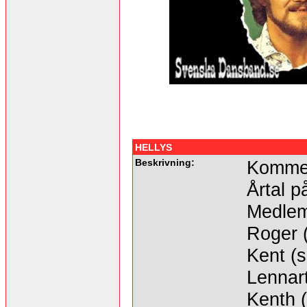
HELLYS
Beskrivning:
Kommer
Årtal p
Medlem
Roger (
Kent (s
Lennart
Kenth 