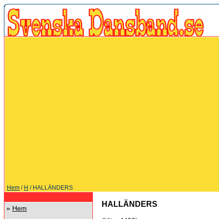
Hem
/
H
/ HALLÄNDERS
HALLÄNDERS
»
Hem