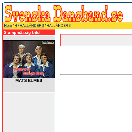
Hem
/
H
/
HALLÄNDERS
/ HALLÄNDERS
Slumpmässig bild
MATS ELMES