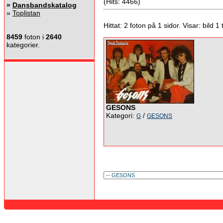
(Hits: 4466)
»
Dansbandskatalog
»
Toplistan
Hittat: 2 foton på 1 sidor. Visar: bild 1 ti
8459
foton i
2640
kategorier.
GESONS
Kategori:
/
G
GESONS