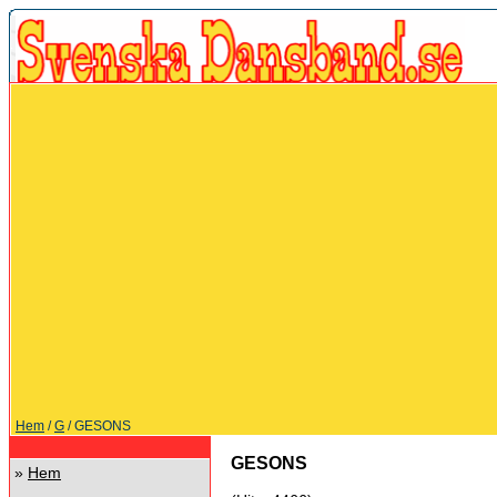
Hem
/
G
/ GESONS
GESONS
»
Hem