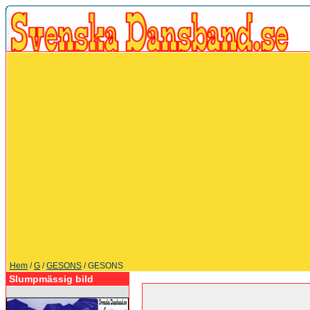
Hem
/
G
/
GESONS
/ GESONS
Slumpmässig bild