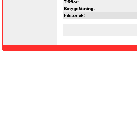
Träffar:
Betygsättning:
Filstorlek: