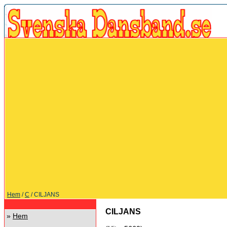
Hem
/
C
/ CILJANS
CILJANS
»
Hem