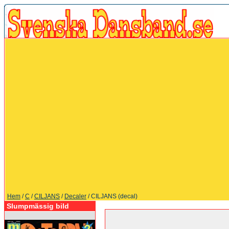
Hem
/
C
/
CILJANS
/
Decaler
/ CILJANS (decal)
Slumpmässig bild