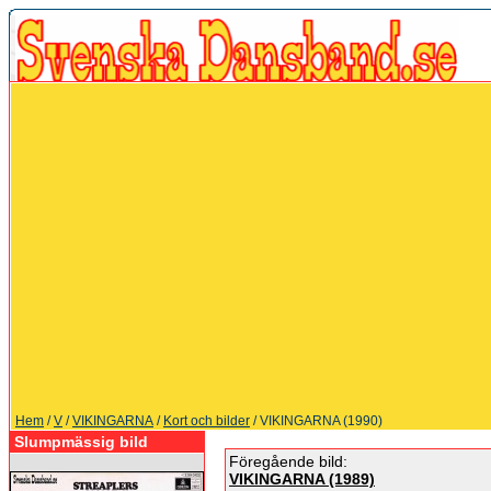
Hem
/
V
/
VIKINGARNA
/
Kort och bilder
/ VIKINGARNA (1990)
Slumpmässig bild
Föregående bild:
VIKINGARNA (1989)