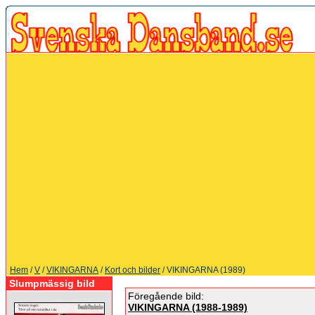
Hem
/
V
/
VIKINGARNA
/
Kort och bilder
/ VIKINGARNA (1989)
Slumpmässig bild
Föregående bild:
VIKINGARNA (1988-1989)