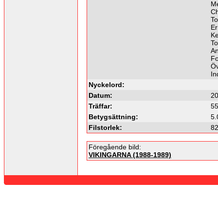
M
Ch
To
Er
Ke
To
An
Fo
Öv
In
Nyckelord:
Datum:
20
Träffar:
5
Betygsättning:
5.
Filstorlek:
82
Föregående bild:
VIKINGARNA (1988-1989)