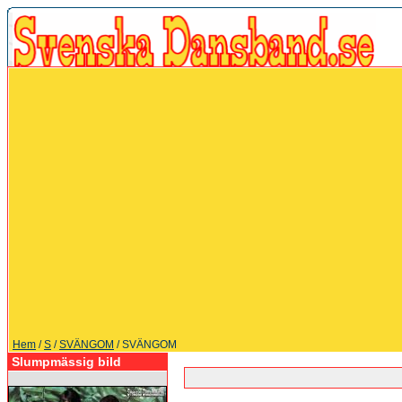
Hem
/
S
/
SVÄNGOM
/ SVÄNGOM
Slumpmässig bild