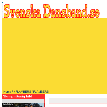
Hem
/
F
/
FLAMBERS
/ FLAMBERS
Slumpmässig bild