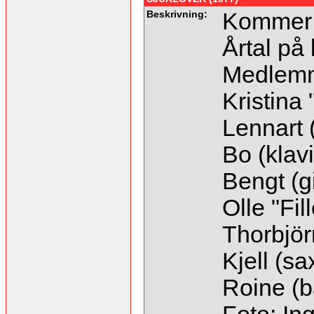
Beskrivning:
Kommer 
Årtal på 
Medlem
Kristina 
Lennart 
Bo (klavi
Bengt (gi
Olle "Fil
Thorbjör
Kjell (sax
Roine (b