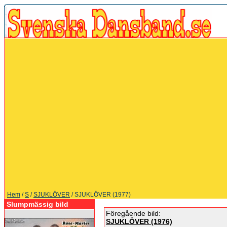
Hem
/
S
/
SJUKLÖVER
/ SJUKLÖVER (1977)
Slumpmässig bild
Föregående bild:
SJUKLÖVER (1976)