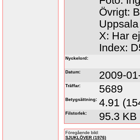
Foto: Ing
Övrigt: 
Uppsala 
X: Har e
Index: 
Nyckelord:
Datum:
2009-01
Träffar:
5689
Betygsättning:
4.91 (15
Filstorlek:
95.3 KB
Föregående bild:
SJUKLÖVER (1976)