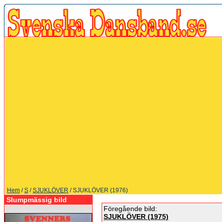
Hem
/
S
/
SJUKLÖVER
/ SJUKLÖVER (1976)
Slumpmässig bild
Föregående bild:
SJUKLÖVER (1975)