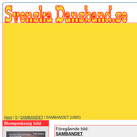
Hem
/
S
/
SAMBANDET
/ SAMBANDET (1985)
Slumpmässig bild
Föregående bild:
SAMBANDET