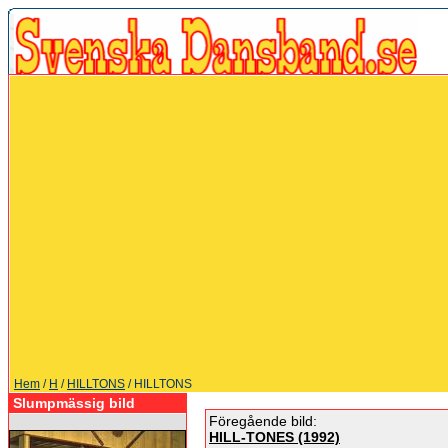
Hem
/
H
/
HILLTONS
/ HILLTONS
Slumpmässig bild
Föregående bild:
HILL-TONES (1992)