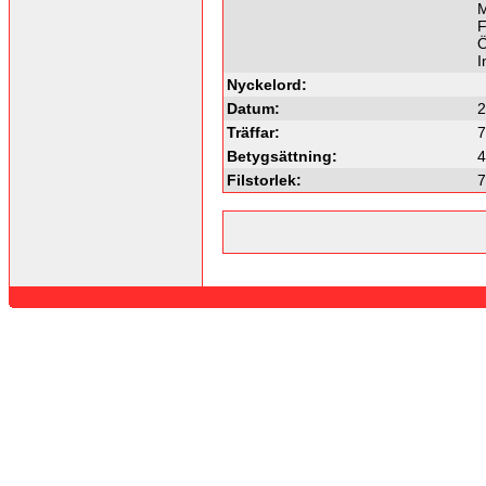
M
F
Ö
I
Nyckelord:
Datum:
2
Träffar:
7
Betygsättning:
4
Filstorlek:
7