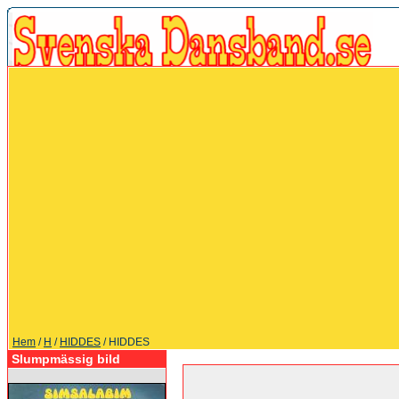
Hem
/
H
/
HIDDES
/ HIDDES
Slumpmässig bild