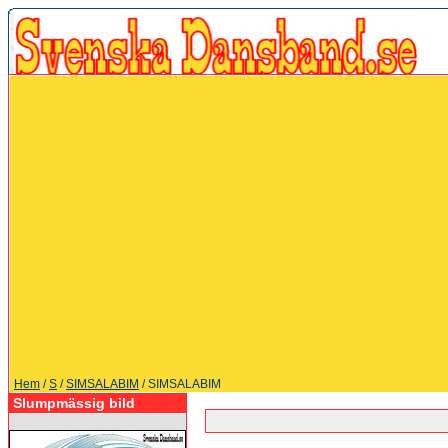
Hem
/
S
/
SIMSALABIM
/ SIMSALABIM
Slumpmässig bild