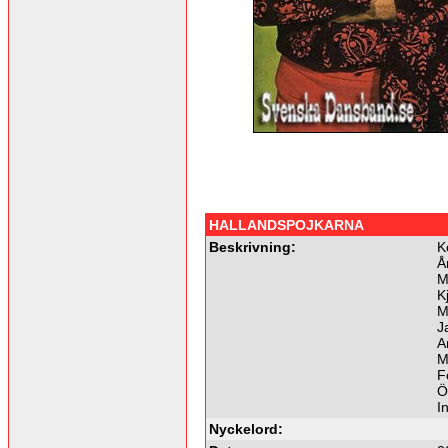
HALLANDSPOJKARNA
Beskrivning:
K
Å
M
K
M
J
A
M
F
Ö
I
Nyckelord: