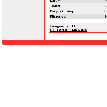
Datum:
2
Träffar:
5
Betygsättning:
0
Filstorlek:
1
Föregående bild:
HALLANDSPOJKARNA