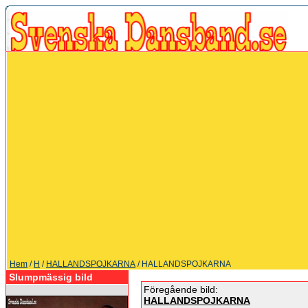
Hem
/
H
/
HALLANDSPOJKARNA
/ HALLANDSPOJKARNA
Slumpmässig bild
Föregående bild:
HALLANDSPOJKARNA