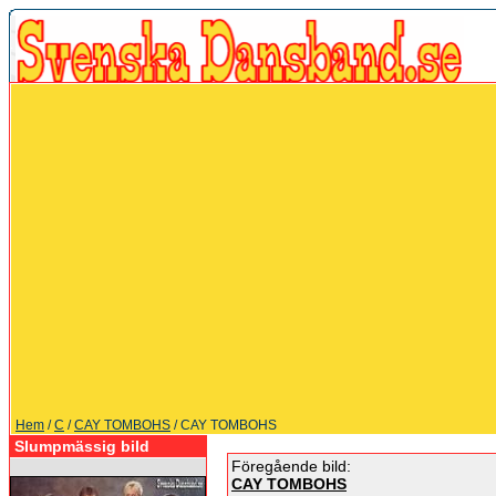
Hem
/
C
/
CAY TOMBOHS
/ CAY TOMBOHS
Slumpmässig bild
Föregående bild:
CAY TOMBOHS