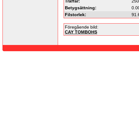
Träffar:
250
Betygsättning:
0.0
Filstorlek:
91.
Föregående bild:
CAY TOMBOHS