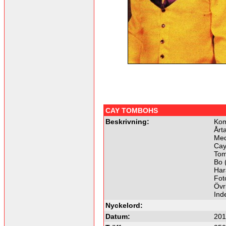
CAY TOMBOHS
Beskrivning:
Kom
Årta
Me
Cay
Tom
Bo 
Har
Fot
Övri
Ind
Nyckelord:
Datum:
201