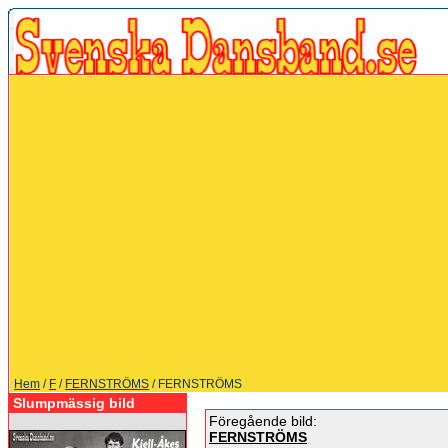
Hem
/
F
/
FERNSTRÖMS
/ FERNSTRÖMS
Slumpmässig bild
Föregående bild:
FERNSTRÖMS