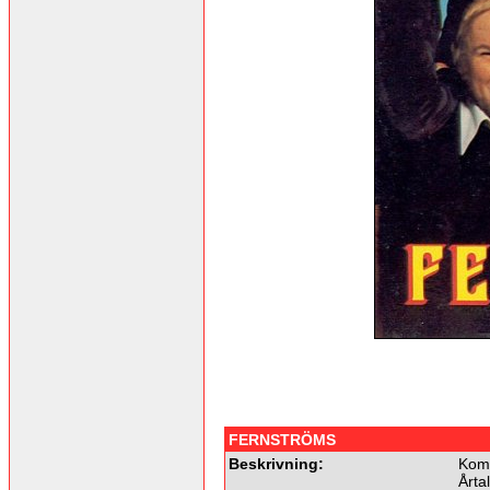
FERNSTRÖMS
Beskrivning:
Komm
Årta