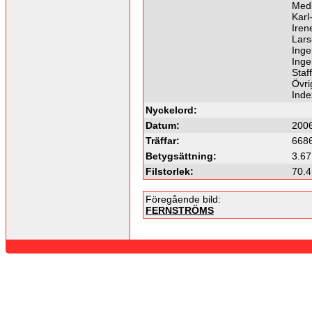
Med
Karl
Iren
Lars
Inge
Inge
Staf
Övri
Inde
Nyckelord:
Datum:
2006
Träffar:
668
Betygsättning:
3.67
Filstorlek:
70.4
Föregående bild:
FERNSTRÖMS