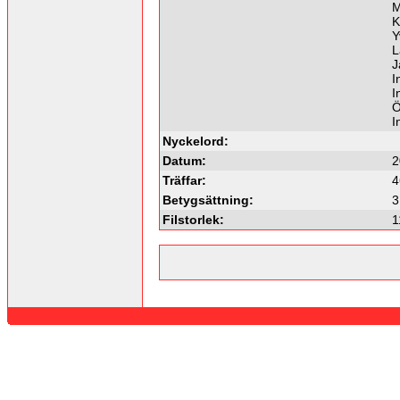
M
K
Y
L
J
I
I
Ö
I
Nyckelord:
Datum:
2
Träffar:
4
Betygsättning:
3
Filstorlek:
1