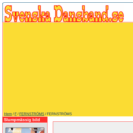
Hem
/
F
/
FERNSTRÖMS
/ FERNSTRÖMS
Slumpmässig bild