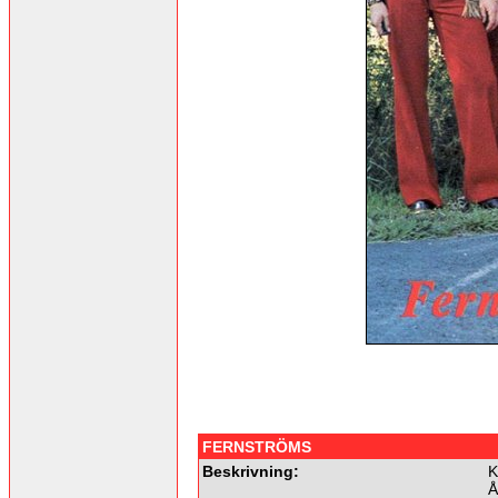
FERNSTRÖMS
Beskrivning:
K
Å