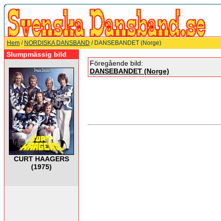
Hem
/
NORDISKA DANSBAND
/ DANSEBANDET (Norge)
Slumpmässig bild
Föregående bild:
DANSEBANDET (Norge)
CURT HAAGERS
(1975)