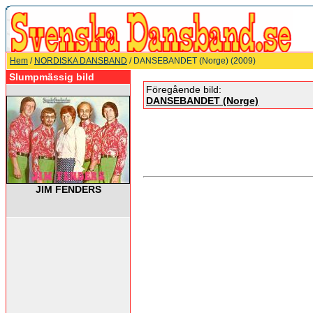
Hem
/
NORDISKA DANSBAND
/ DANSEBANDET (Norge) (2009)
Slumpmässig bild
Föregående bild:
DANSEBANDET (Norge)
JIM FENDERS