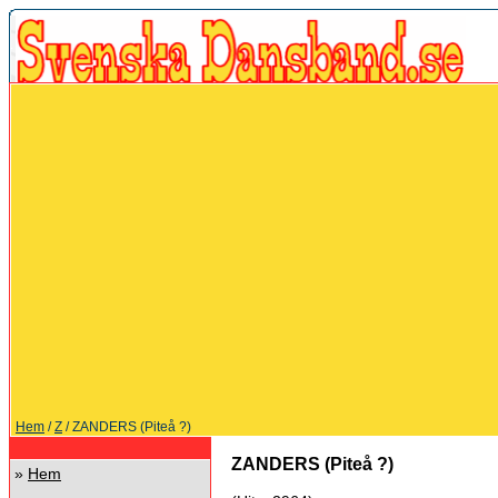
Hem
/
Z
/ ZANDERS (Piteå ?)
ZANDERS (Piteå ?)
»
Hem