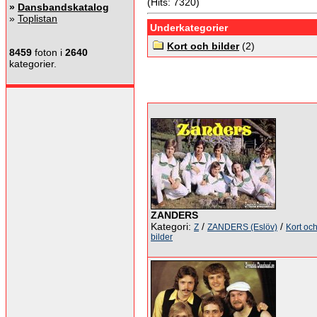
(Hits: 7320)
»
Dansbandskatalog
»
Toplistan
Underkategorier
Kort och bilder
(2)
8459
foton i
2640
kategorier.
ZANDERS
Kategori:
/
/
Z
ZANDERS (Eslöv)
Kort oc
bilder