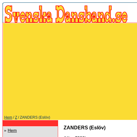
Hem
/
Z
/ ZANDERS (Eslöv)
ZANDERS (Eslöv)
»
Hem