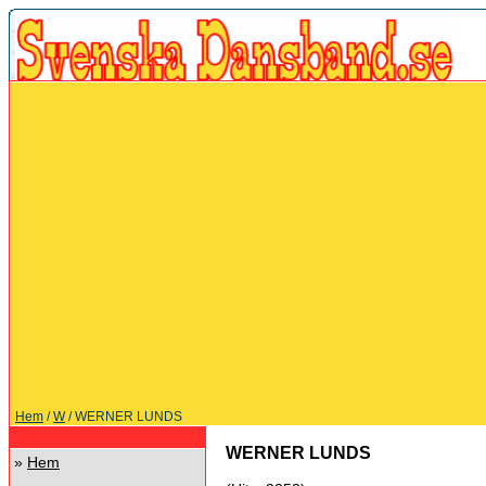
Hem
/
W
/ WERNER LUNDS
WERNER LUNDS
»
Hem