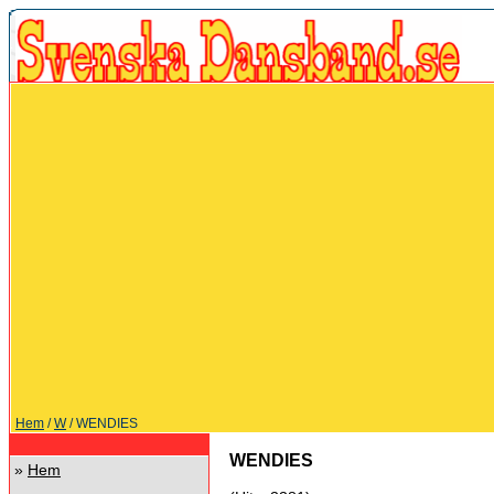
Hem
/
W
/ WENDIES
WENDIES
»
Hem