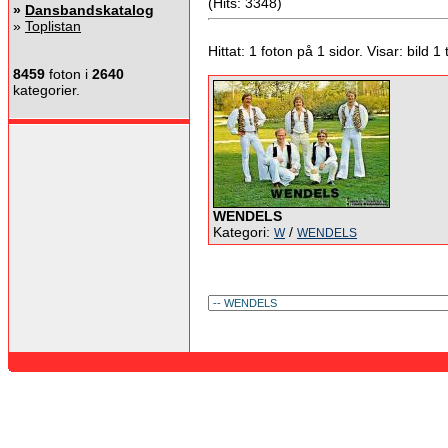
(Hits: 3348)
»
Dansbandskatalog
»
Toplistan
Hittat: 1 foton på 1 sidor. Visar: bild 1 ti
8459
foton i
2640
kategorier.
WENDELS
Kategori:
/
W
WENDELS