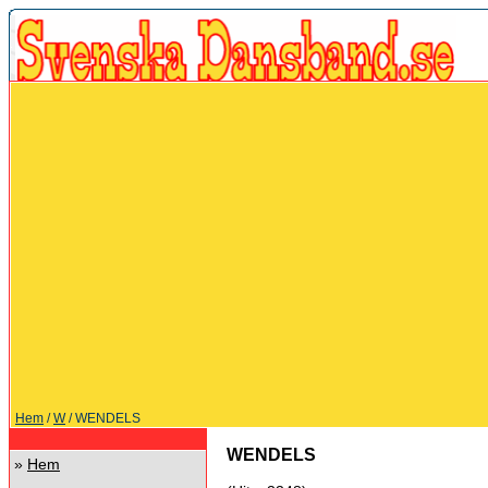
Hem
/
W
/ WENDELS
WENDELS
»
Hem